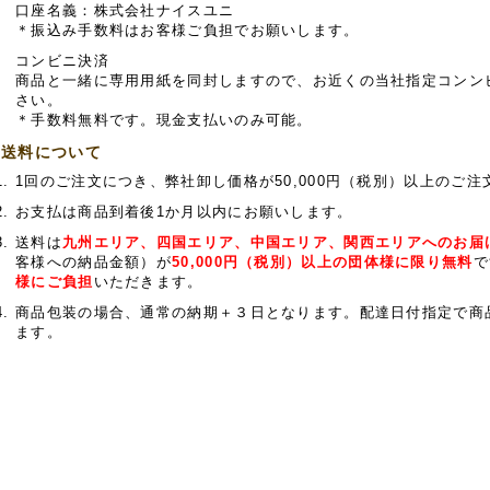
口座名義：株式会社ナイスユニ
＊振込み手数料はお客様ご負担でお願いします。
コンビニ決済
商品と一緒に専用用紙を同封しますので、お近くの当社指定コンン
さい。
＊手数料無料です。現金支払いのみ可能。
送料について
1回のご注文につき、弊社卸し価格が50,000円（税別）以上のご
お支払は商品到着後1か月以内にお願いします。
送料は
九州エリア、四国エリア、中国エリア、関西エリアへのお届
客様への納品金額）が
50,000円（税別）以上の団体様に限り無料
で
様にご負担
いただきます。
商品包装の場合、通常の納期＋３日となります。配達日付指定で商
ます。