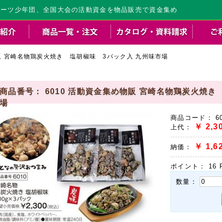
ポーツ少年団、全国大会の活動資金を物品販売で資金集め
販 宮崎名物鶏炭火焼き 塩胡椒味 3パック入 九州味市場
商品番号： 6010 活動資金集め物販 宮崎名物鶏炭火焼き
場
商品コード：
6
￥
2,3
上代：
￥
1,6
納価：
ポイント：
16
P
数量：