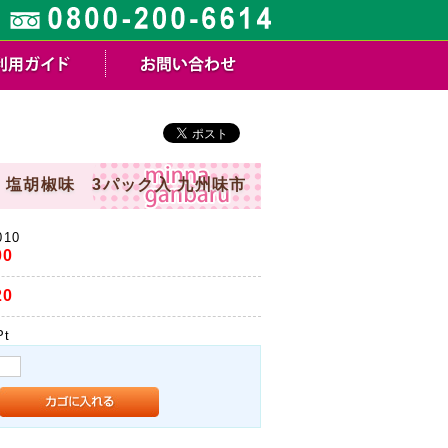
 塩胡椒味 3パック入 九州味市
010
00
20
t