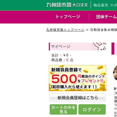
物品販売 ス
九州味市場トップページ
≫ 活動資金集め物
合計：￥
0
-
商品数：
0
点