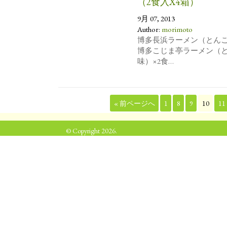
（2食入X4箱）
9月 07, 2013
Author:
morimoto
博多長浜ラーメン（とんこ
博多こじま亭ラーメン（と
味）×2食
大分ゆず塩ラーメン（ゆず
2食×4箱
賞味期限:常温90日
« 前ページへ
1
8
9
10
11
上代:￥2,100
© Copyright 2026.