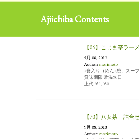
Ajiichiba Contents
【06】こじま亭ラーメ
9月 08, 2013
Author:
morimoto
4食入り（めん4袋、スープ
賞味期限:常温90日
上代:￥1,050
【70】八女茶 詰合
9月 08, 2013
Author:
morimoto