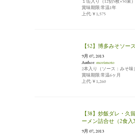
１缶入り（12切5枚×50束
賞味期限:常温1年
上代:￥1,575
【52】博多みそソー
9月 07, 2013
Author:
morimoto
2本入り（ソース：みそ味
賞味期限:常温6ヶ月
上代:￥1,260
【38】炒飯ダレ・久
ーメン詰合せ（2食入
9月 07, 2013