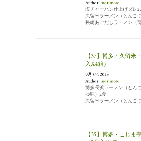
Author:
morimoto
塩チャーハン仕上げダレ2
久留米ラーメン（とんこつ
長崎あごだしラーメン（薄
大分ゆず塩ラーメン（ゆず
仕上げダレ5袋（1箱）
ラーメン2食×3箱
賞味期限: […]
【37】博多・久留米
入X4箱）
9月 07, 2013
Author:
morimoto
博多長浜ラーメン（とんこ
ゆ味）2食
久留米ラーメン（とんこつ
宮崎ラーメン（地鶏とんこ
2食×4箱
賞味期限:常温90日
上代:￥2,100
【35】博多・こじま